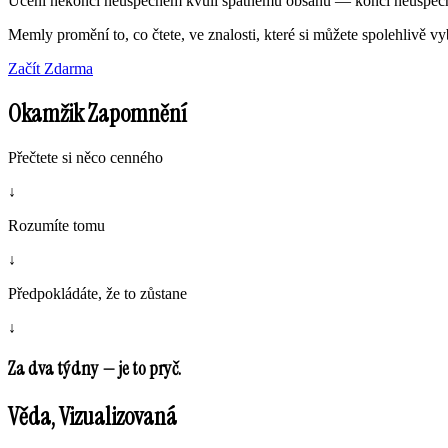
Učení nekončí neúspěchem kvůli špatnému obsahu — končí neúspěch
Memly promění to, co čtete, ve znalosti, které si můžete spolehlivě vy
Začít Zdarma
Okamžik Zapomnění
Přečtete si něco cenného
↓
Rozumíte tomu
↓
Předpokládáte, že to zůstane
↓
Za dva týdny — je to pryč.
Věda, Vizualizovaná