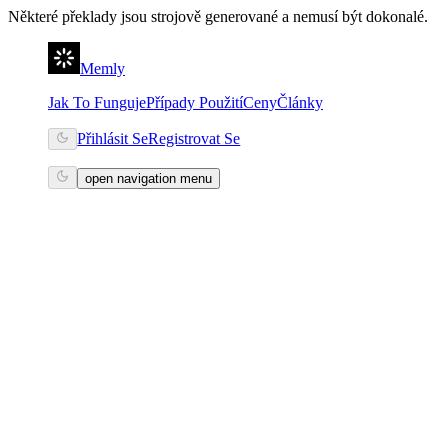
Některé překlady jsou strojově generované a nemusí být dokonalé.
Memly
Jak To Funguje
Případy Použití
Ceny
Články
Přihlásit Se
Registrovat Se
open navigation menu